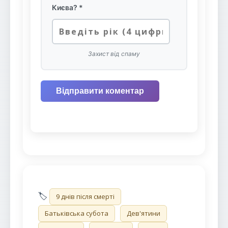
Києва? *
Захист від спаму
Відправити коментар
🏷️
9 днів після смерті
Батьківська субота
Дев'ятини