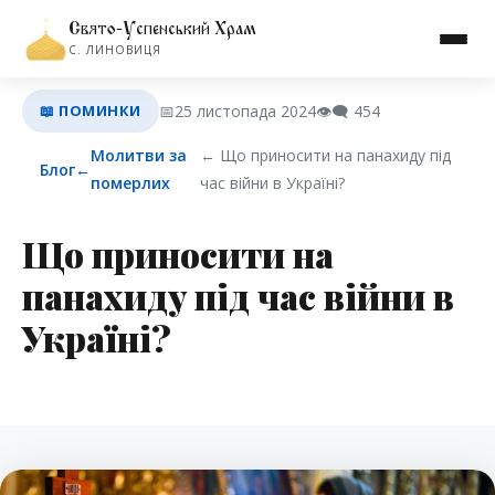
Свято-Успенський Храм
С. ЛИНОВИЦЯ
📖 ПОМИНКИ
📅
25 листопада 2024
👁️‍🗨️
454
Молитви за
← Що приносити на панахиду під
Блог
←
померлих
час війни в Україні?
Що приносити на
панахиду під час війни в
Україні?