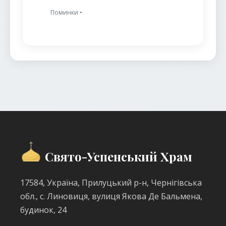
Поминки •
Свято-Успенський Храм
17584, Україна, Прилуцький р-н, Чернігівська
обл., с. Линовиця, вулиця Якова Де Бальмена,
будинок, 24