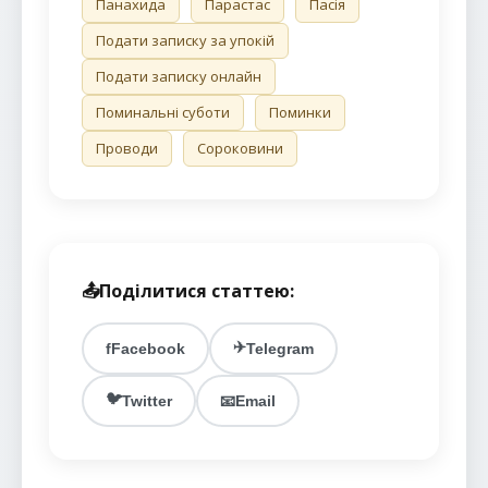
Панахида
Парастас
Пасія
Подати записку за упокій
Подати записку онлайн
Поминальні суботи
Поминки
Проводи
Сороковини
📤
Поділитися статтею:
✈️
f
Facebook
Telegram
🐦
Twitter
📧
Email