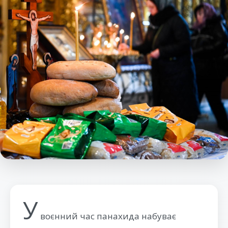
У
воєнний час панахида набуває