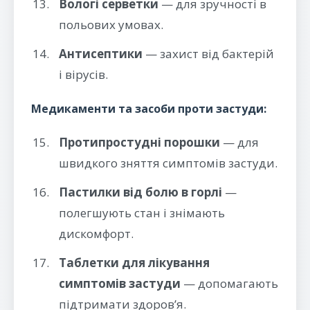
Вологі серветки
— для зручності в
польових умовах.
Антисептики
— захист від бактерій
і вірусів.
Медикаменти та засоби проти застуди:
Протипростудні порошки
— для
швидкого зняття симптомів застуди.
Пастилки від болю в горлі
—
полегшують стан і знімають
дискомфорт.
Таблетки для лікування
симптомів застуди
— допомагають
підтримати здоров’я.