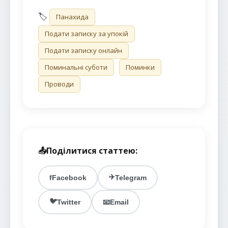
🏷️
Панахида
Подати записку за упокій
Подати записку онлайн
Поминальні суботи
Поминки
Проводи
📤
Поділитися статтею:
✈️
f
Facebook
Telegram
🐦
Twitter
📧
Email