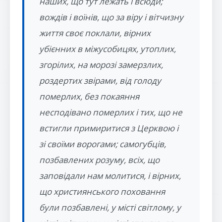
наших, що тут лежать і всюди;
вождів і воїнів, що за віру і вітчизну
життя своє поклали, вірних
убієнних в міжусобицях, утоплих,
згорілих, на морозі замерзлих,
роздертих звірами, від голоду
померлих, без покаяння
несподівано померлих і тих, що не
встигли примиритися з Церквою і
зі своїми ворогами; самогубців,
позбавлених розуму, всіх, що
заповідали нам молитися, і вірних,
що християнського поховання
були позбавлені, у місті світлому, у