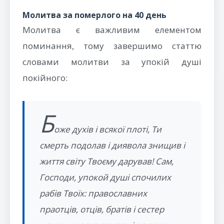
Молитва за померлого на 40 день
Молитва є важливим елементом
поминання, тому завершимо статтю
словами молитви за упокій душі
покійного:
Б
оже духів і всякої плоті, Ти
смерть подолав і диявола знищив і
життя світу Твоєму дарував! Сам,
Господи, упокой душі спочилих
рабів Твоїх: православних
праотців, отців, братів і сестер