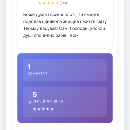
★★★★★
(5/5)
Боже духів і всякої плоті, Ти смерть
подолав і диявола знищив і життя світу
Твоєму дарував! Сам, Господи, упокой
душі спочилих рабів Твоїх
1
КОМЕНТАР
5
⭐
СЕРЕДНЯ ОЦІНКА
★★★★★