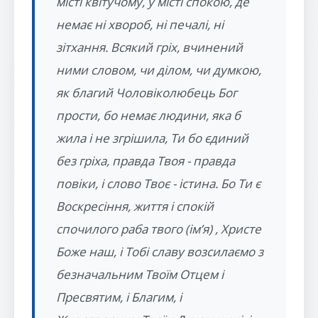
місті квітучому, у місті спокою, де
немає ні хвороб, ні печалі, ні
зітхання. Всякий гріх, вчинений
ними словом, чи ділом, чи думкою,
як благий Чоловіколюбець Бог
прости, бо немає людини, яка б
жила і не згрішила, Ти бо єдиний
без гріха, правда Твоя - правда
повіки, і слово Твоє - істина. Бо Ти є
Воскресіння, життя і спокій
спочилого раба твого (ім’я) , Христе
Боже наш, і Тобі славу возсилаємо з
безначальним Твоїм Отцем і
Пресвятим, і Благим, і