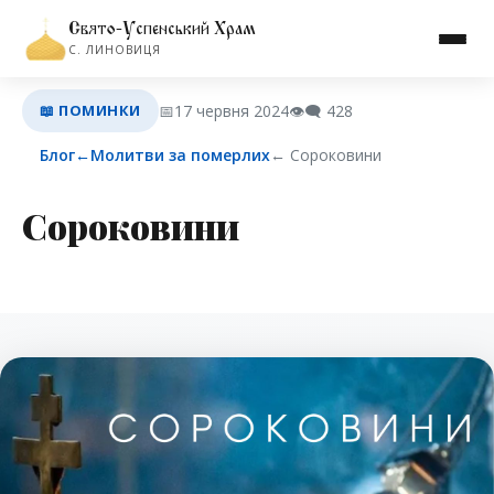
Свято-Успенський Храм
С. ЛИНОВИЦЯ
📖 ПОМИНКИ
📅
17 червня 2024
👁️‍🗨️
428
Блог
←
Молитви за померлих
← Сороковини
Сороковини