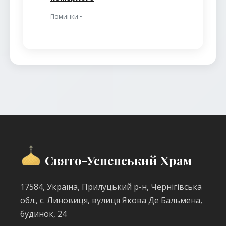
Поминки •
Свято-Успенський Храм
17584, Україна, Прилуцький р-н, Чернігівська
обл., с. Линовиця, вулиця Якова Де Бальмена,
будинок, 24