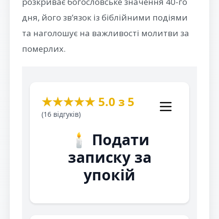
розкриває богословське значення 40-го
дня, його зв’язок із біблійними подіями
та наголошує на важливості молитви за
померлих.