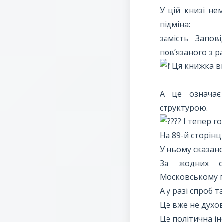
У цій книзі не
підміна:
замість Запов
пов’язаного з 
Ця книжка ви
А це означає
структурою.
І тепер г
На 89-й сторінц
У ньому сказан
За жодних об
Московському п
А у разі спроб 
Це вже не духо
Це політична ін