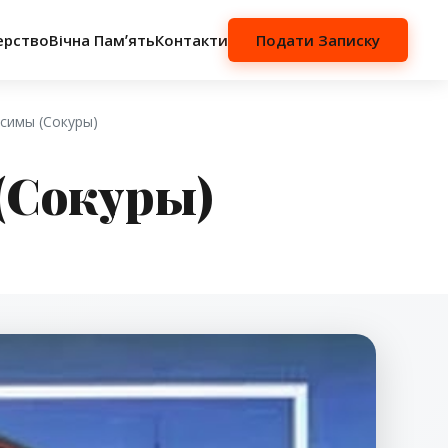
ерство
Вічна Памʼять
Контакти
Подати Записку
осимы (Сокуры)
(Сокуры)