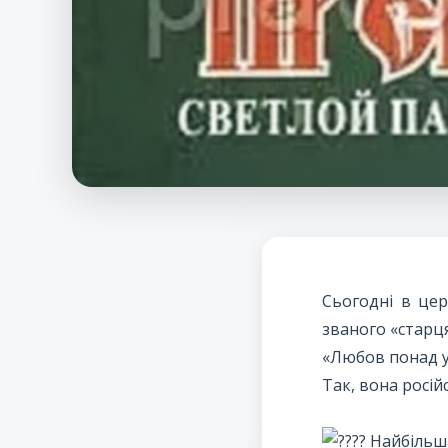
Сьогодні в це
званого «старц
«Любов понад у
Так, вона росій
Найбільша