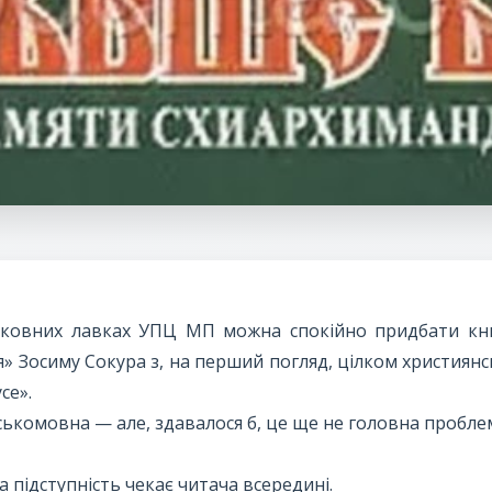
рковних лавках УПЦ МП можна спокійно придбати кн
я» Зосиму Сокура з, на перший погляд, цілком христия
се».
ськомовна — але, здавалося б, це ще не головна пробле
 підступність чекає читача всередині.