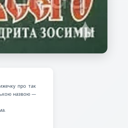
ижечку про так
нською назвою —
ма.