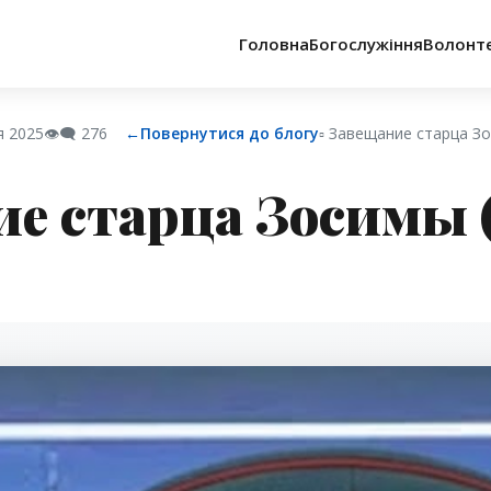
Головна
Богослужіння
Волонт
я 2025
👁️‍🗨️
276
←
Повернутися до блогу
▫︎ Завещание старца З
е старца Зосимы 