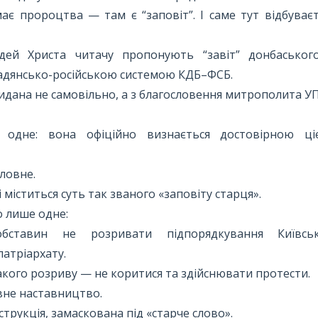
має пророцтва — там є “заповіт”. І саме тут відбуває
ідей Христа читачу пропонують “завіт” донбаського
радянсько-російською системою КДБ–ФСБ.
дана не самовільно, а з благословення митрополита УП
 одне: вона офіційно визнається достовірною ц
оловне.
і міститься суть так званого «заповіту старця».
о лише одне:
ставин не розривати підпорядкування Київськ
атріархату.
такого розриву — не коритися та здійснювати протести.
вне наставництво.
струкція, замаскована під «старче слово».