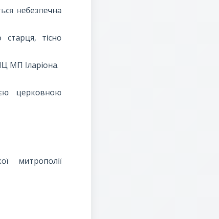
ться небезпечна
 старця, тісно
Ц МП Іларіона.
ією церковною
ої митрополії