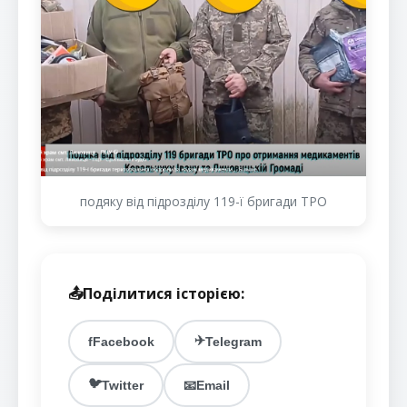
подяку від підрозділу 119-ї бригади ТРО
📤
Поділитися історією:
✈️
f
Facebook
Telegram
🐦
Twitter
📧
Email