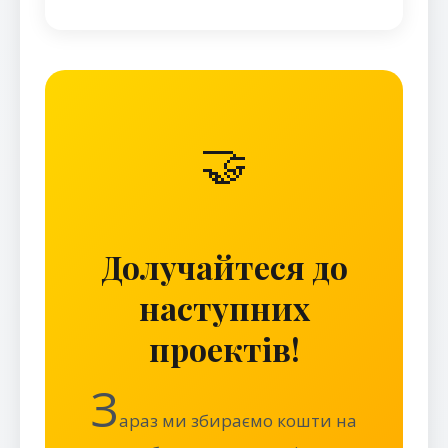
🤝
Долучайтеся до
наступних
проектів!
З
араз ми збираємо кошти на