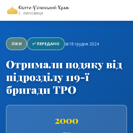
Свято-Успенський Храм
←
Повернутися до розділу волонтерства
С. ЛИНОВИЦЯ
ЛІКИ
✅ ПЕРЕДАНО
📅
18 грудня 2024
Отримали подяку від
підрозділу 119-ї
бригади ТРО
2000