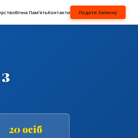
ерство
Вічна Памʼять
Контакти
Подати Записку
 з
20 осіб