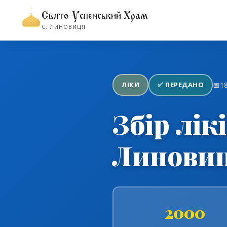
Свято-Успенський Храм
←
Повернутися до розді
С. ЛИНОВИЦЯ
ЛІКИ
✅ ПЕРЕДАНО
📅
1
Збір лік
Линовиц
2000