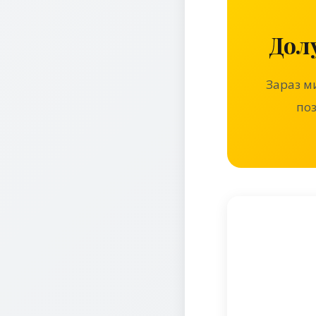
Дол
Зараз м
поз