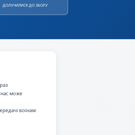
ДОЛУЧИЛИСЯ ДО ЗБОРУ
араз
 нас може
ередачі воїнам: