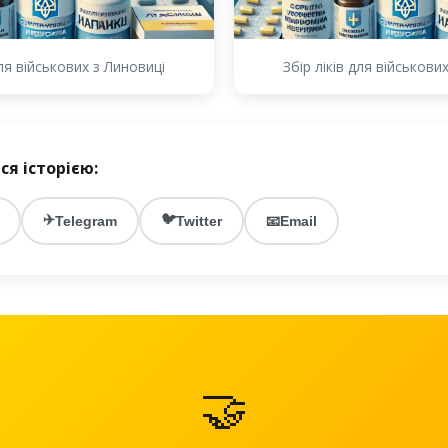
для військових з Линовиці
Збір ліків для військови
ся історією:
✈️
🐦
Telegram
Twitter
📧
Email
🤝