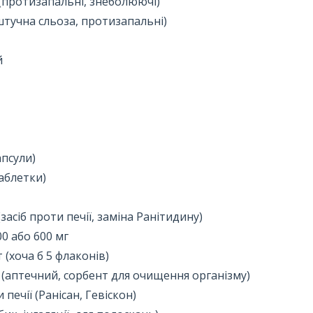
а (протизапальні, знеболюючі)
 (штучна сльоза, протизапальні)
й
апсули)
таблетки)
засіб проти печії, заміна Ранітидину)
00 або 600 мг
 (хоча б 5 флаконів)
 (аптечний, сорбент для очищення організму)
 печії (Ранісан, Гевіскон)