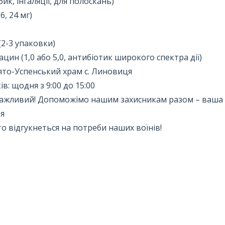
ик, інгаляції, для полоскань)
6, 24 мг)
(2-3 упаковки)
цин (1,0 або 5,0, антибіотик широкого спектра дії)
вято-Успенський храм с. Линовиця
в: щодня з 9:00 до 15:00
важливий! Допоможімо нашим захисникам разом – ваша
тя
то відгукнеться на потреби наших воїнів!