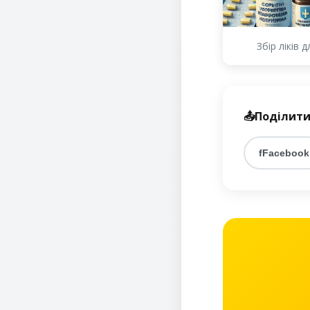
Збір ліків 
📤
Поділити
f
Facebook