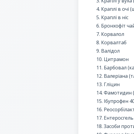
3. Краплі у вух
4. Краплі в очі
5. Краплі в ніс
6. Бронхофіт ча
7. Корвалол
8. Корвалтаб
9. Валідол
10. Цитрамон
11. Барбовал (к
12. Валеріана (
13. Гліцин
14. Фамотидин (
15. Ібупрофен 4
16. Реосорбілакт
17. Ентеросгель
18. Засоби проти