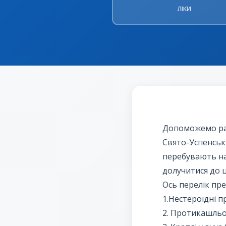
ЛІКИ
Допоможемо ра
Свято-Успенськи
перебувають на
долучитися до ц
Ось перелік пре
1.Нестероїдні п
2. Протикашльов