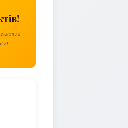
тів!
йськових
ги!