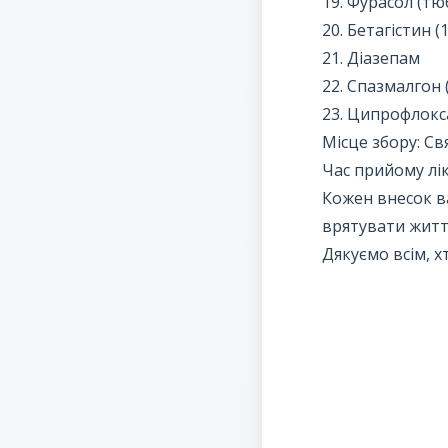
19. Фурасол (тюб
20. Бетагістин (1
21. Діазепам
22. Спазмалгон 
23. Ципрофлокса
Місце збору: С
Час прийому лікі
Кожен внесок 
врятувати жит
Дякуємо всім, х