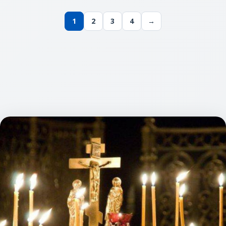
супроводжується
померлих, і один
глибоким смутком,
із них – сорокоуст
1
2
3
4
→
болем і
за упокій. Це
нерозумінням. У
особливе
такі скрутні
богослужіння, яке
хвилини наша
допомагає душі
Свята Православна
покійного знайти
Віра стає для нас
спокій у
тим оплотом, тим
загробному житті.
джерелом втіхи та
У цій статті ми
надії, яке
розглянемо
допомагає не лише
пережити втрату,
але й зробити
щось дуже
важливе для душі
померлого –
помолитися за неї.