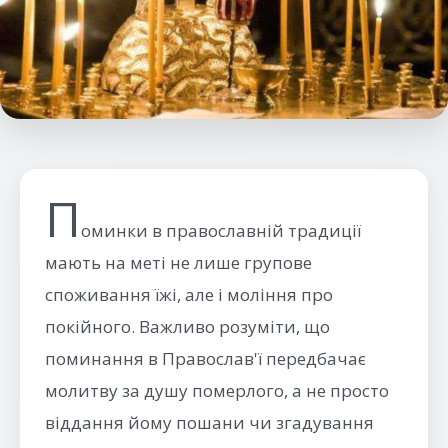
П
оминки в православній традиції
мають на меті не лише групове
споживання їжі, але і моління про
покійного. Важливо розуміти, що
поминання в Православ'ї передбачає
молитву за душу померлого, а не просто
віддання йому пошани чи згадування