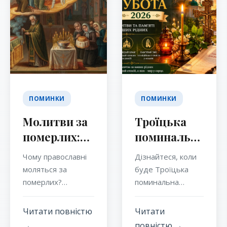
ПОМИНКИ
ПОМИНКИ
Молитви за
Троїцька
померлих:
поминальна
православне
субота 2026
Чому православні
Дізнайтеся, коли
вчення,
моляться за
буде Троїцька
значення,
померлих?
поминальна
Дізнайтеся про
субота у 2026
вчення
біблійні основи,
році, що означає
святих
Читати повністю
Читати
вчення святих
цей день у
→
повністю →