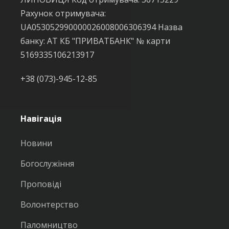
Рахунок отримувача:
UA053052990000026008006306394 Назва
банку: АТ КБ "ПРИВАТБАНК" № карти
5169335106213917
+38 (073)-945-12-85
Навігація
Новини
Богослужіння
Проповіді
Волонтерство
Паломництво