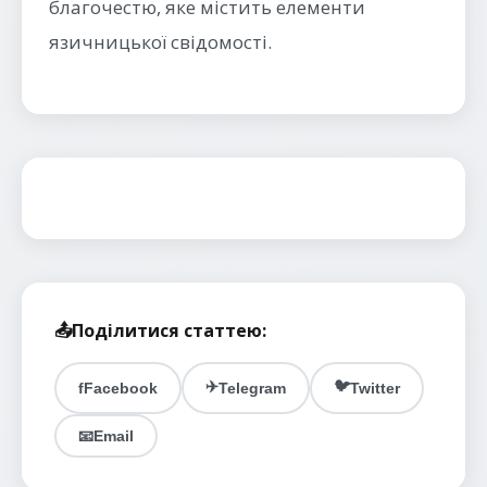
благочестю, яке містить елементи
язичницької свідомості.
📤
Поділитися статтею:
✈️
🐦
f
Facebook
Telegram
Twitter
📧
Email