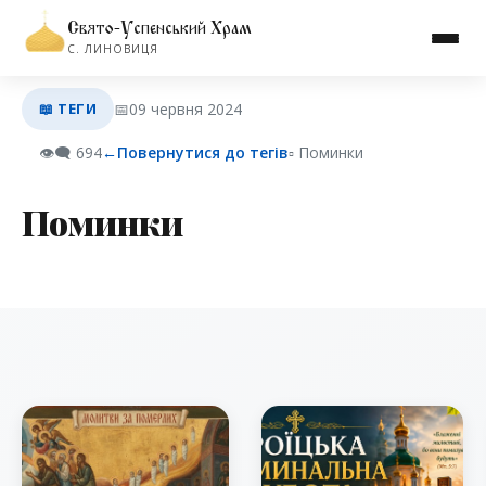
Свято-Успенський Храм
С. ЛИНОВИЦЯ
📖 ТЕГИ
📅
09 червня 2024
👁️‍🗨️
694
←
Повернутися до тегів
▫︎ Поминки
Поминки