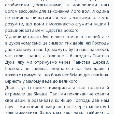
особистими досягненнями, а довіреними нам
Богом засобами для виконання Його волі. Людина
не повинна пишатися своїми талантами, але має
розуміти, що вони є можливістю служити іншим і
розширювати межі Царства Божого.
У давнину талант був великою мірою грошей, але
в духовному сенсі це символ тих дарів, які Господь
дає кожному з нас. Це можуть бути наші здібності,
час, сили, знання, а головне – благодать Святого
Духа, яку ми отримуємо через Таїнства Церкви.
Господь не залишає жодного з нас без дарів, і
кожен отримує те, що йому необхідно для спасіння.
Вірність у малому веде до великого
Двоє слуг із притчі використали свої таланти й
отримали ще більше. Так і ми покликані не ховати
свої дари, а розвивати їх. Якщо Господь дав нам
віру – ми повинні зміцнювати її через молитву і
діла милосердя. Якщо нам дані певні здібності –