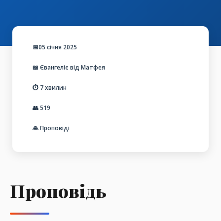
📅05 січня 2025
📖 Євангеліє від Матфея
⏱️ 7 хвилин
👥
519
🙏 Проповіді
Проповідь