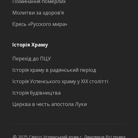
Поминання померлих
Молитви за здоров’я
Єресь «Русского мира»
Історія Храму
Перехід до ПЦУ
Історія храму в радянський період
Історія Успенського храму у ХІХ столітті
Історія будівництва
Церква в честь апостола Луки
© 2025 Свято Успенський храм с. Линовиця Всі права