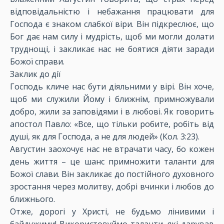
відповідальністю і небажання працювати для
Господа є знаком слабкої віри. Він підкреслює, що
Бог дає нам силу і мудрість, щоб ми могли долати
труднощі, і закликає нас не боятися діяти заради
Божої справи.
Заклик до дії
Господь кличе нас бути діяльними у вірі. Він хоче,
щоб ми служили Йому і ближнім, примножували
добро, жили за заповідями і в любові. Як говорить
апостол Павло: «Все, що тільки робите, робіть від
душі, як для Господа, а не для людей» (Кол. 3:23).
Августин заохочує нас не втрачати часу, бо кожен
день життя – це шанс примножити таланти для
Божої слави. Він закликає до постійного духовного
зростання через молитву, добрі вчинки і любов до
ближнього.
Отже, дорогі у Христі, не будьмо лінивими і