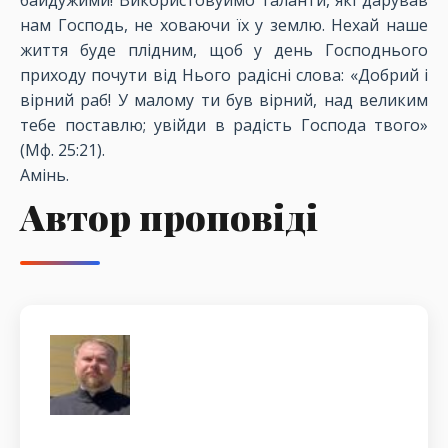
байдужими! Використовуймо таланти, які дарував
нам Господь, не ховаючи їх у землю. Нехай наше
життя буде плідним, щоб у день Господнього
приходу почути від Нього радісні слова: «Добрий і
вірний раб! У малому ти був вірний, над великим
тебе поставлю; увійди в радість Господа твого»
(Мф. 25:21).
Амінь.
Автор проповіді