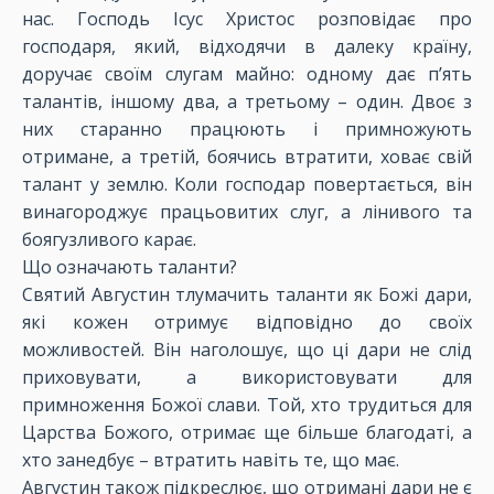
нас. Господь Ісус Христос розповідає про
господаря, який, відходячи в далеку країну,
доручає своїм слугам майно: одному дає п’ять
талантів, іншому два, а третьому – один. Двоє з
них старанно працюють і примножують
отримане, а третій, боячись втратити, ховає свій
талант у землю. Коли господар повертається, він
винагороджує працьовитих слуг, а лінивого та
боягузливого карає.
Що означають таланти?
Святий Августин тлумачить таланти як Божі дари,
які кожен отримує відповідно до своїх
можливостей. Він наголошує, що ці дари не слід
приховувати, а використовувати для
примноження Божої слави. Той, хто трудиться для
Царства Божого, отримає ще більше благодаті, а
хто занедбує – втратить навіть те, що має.
Августин також підкреслює, що отримані дари не є