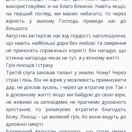
використовуймо їх на благо ближніх. Навіть якщо,
на перший погляд, ми маємо небагато, то через
вірність у малому Господь приведе нас до
більшого.
Августин застерігає нас від гордості, наголошуючи,
що навіть найбільші дари без любові та смирення
не приносять справжньої користі. Він нагадує, що
істинна нагорода чекає не тут, а у вічному житті.
Гріх лінощів і страху
Третій слуга заховав талант у землю. Чому? Через
страх і лінь. Він не вірив у можливість примножити
дар, не доклав зусиль, і через це втратив усе. Так і
в духовному житті: якщо ми байдужі до своєї віри,
не живемо за заповідями, не прагнемо духовного
зростання, то ризикуємо втратити благодать
Божу. Лінощі – це великий гріх, бо вони ведуть до
духовної смерті.
Блаженний Августин говорить, що страх перед