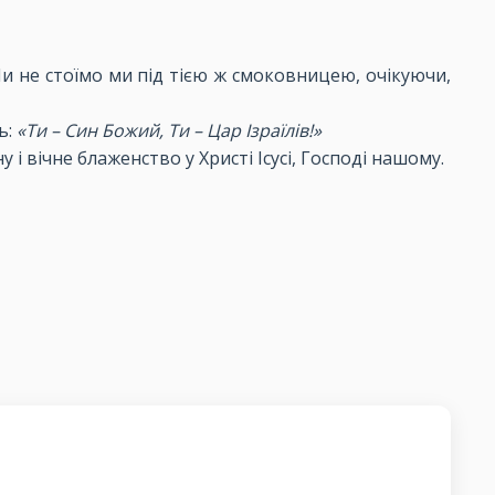
Чи не стоїмо ми під тією ж смоковницею, очікуючи,
ь:
«Ти – Син Божий, Ти – Цар Ізраїлів!»
і вічне блаженство у Христі Ісусі, Господі нашому.