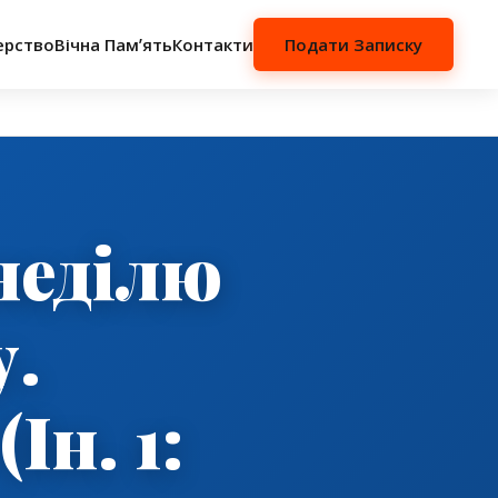
ерство
Вічна Памʼять
Контакти
Подати Записку
неділю
у.
Ін. 1: