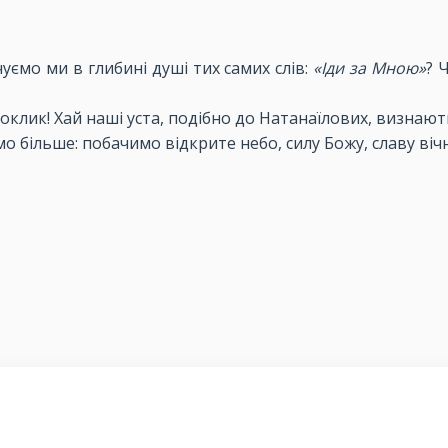
чуємо ми в глибині душі тих самих слів:
«Іди за Мною»
? 
оклик! Хай наші уста, подібно до Натанаїлових, визнают
більше: побачимо відкрите небо, силу Божу, славу вічну 