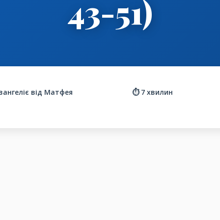
43-51)
Євангеліє від Матфея
⏱️ 7 хвилин