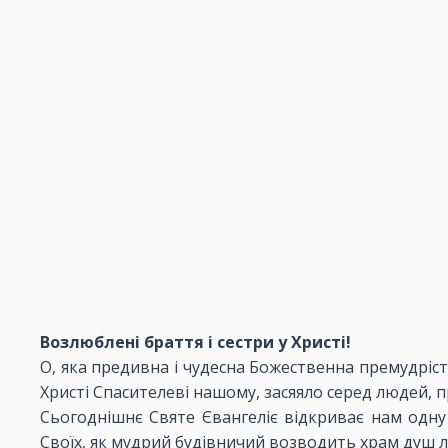
Возлюблені браття і сестри у Христі!
О, яка предивна і чудесна Божественна премудріст
Христі Спасителеві нашому, засяяло серед людей, 
Сьогоднішнє Святе Євангеліє відкриває нам одну
Своїх, як мудрий будівничий возводить храм душ л