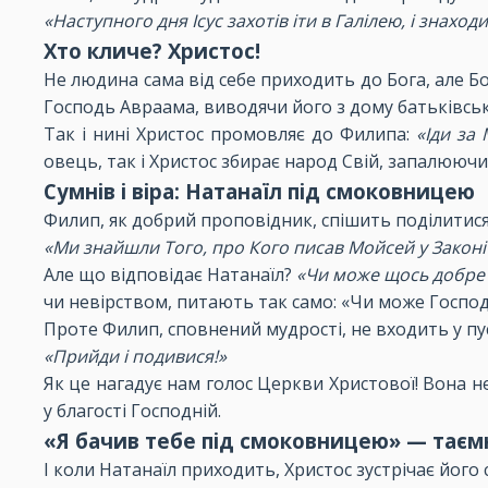
«Наступного дня Ісус захотів іти в Галілею, і знаход
Хто кличе? Христос!
Не людина сама від себе приходить до Бога, але Бо
Господь Авраама, виводячи його з дому батьківс
Так і нині Христос промовляє до Филипа:
«Іди за
овець, так і Христос збирає народ Свій, запалюючи 
Сумнів і віра: Натанаїл під смоковницею
Филип, як добрий проповідник, спішить поділитися 
«Ми знайшли Того, про Кого писав Мойсей у Законі 
Але що відповідає Натанаїл?
«Чи може щось добре 
чи невірством, питають так само: «Чи може Господ
Проте Филип, сповнений мудрості, не входить у пуст
«Прийди і подивися!»
Як це нагадує нам голос Церкви Христової! Вона не
у благості Господній.
«Я бачив тебе під смоковницею» — таєм
І коли Натанаїл приходить, Христос зустрічає йог