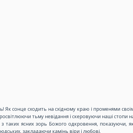
ь! Як сонце сходить на східному краю і променями своїм
просвітлюючи тьму невідання і скеровуючи наші стопи на
 з таких ясних зорь Божого одкровення, показуючи, як
юдських, закладаючи камінь віри і любові.