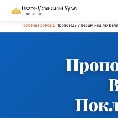
Свято-Успенський Храм
С. ЛИНОВИЦЯ
Головна
›
Проповіді
›
Проповідь у першу неділю Велико
Пропо
В
Покли