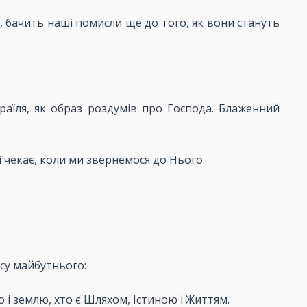
е, бачить наші помисли ще до того, як вони стануть
раїля, як образ роздумів про Господа. Блаженний
 чекає, коли ми звернемося до Нього.
су майбутнього:
ебо і землю, хто є Шляхом, Істиною і Життям.