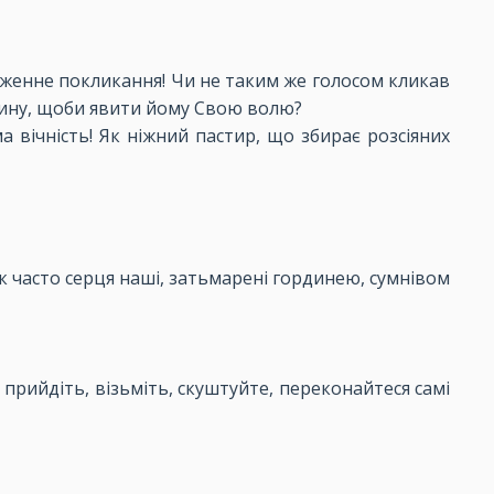
блаженне покликання! Чи не таким же голосом кликав
пину, щоби явити йому Свою волю?
ма вічність! Як ніжний пастир, що збирає розсіяних
к часто серця наші, затьмарені гординею, сумнівом
 прийдіть, візьміть, скуштуйте, переконайтеся самі