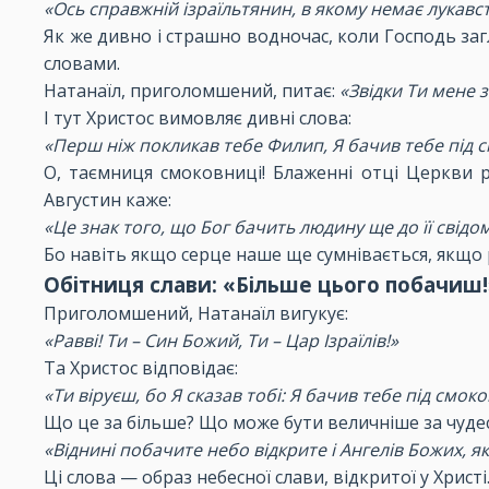
«Ось справжній ізраїльтянин, в якому немає лукавст
Як же дивно і страшно водночас, коли Господь загл
словами.
Натанаїл, приголомшений, питає:
«Звідки Ти мене 
І тут Христос вимовляє дивні слова:
«Перш ніж покликав тебе Филип, Я бачив тебе під 
О, таємниця смоковниці! Блаженні отці Церкви р
Августин каже:
«Це знак того, що Бог бачить людину ще до її свід
Бо навіть якщо серце наше ще сумнівається, якщо 
Обітниця слави: «Більше цього побачиш!
Приголомшений, Натанаїл вигукує:
«Равві! Ти – Син Божий, Ти – Цар Ізраїлів!»
Та Христос відповідає:
«Ти віруєш, бо Я сказав тобі: Я бачив тебе під см
Що це за більше? Що може бути величніше за чудес
«Віднині побачите небо відкрите і Ангелів Божих, як
Ці слова — образ небесної слави, відкритої у Христі.