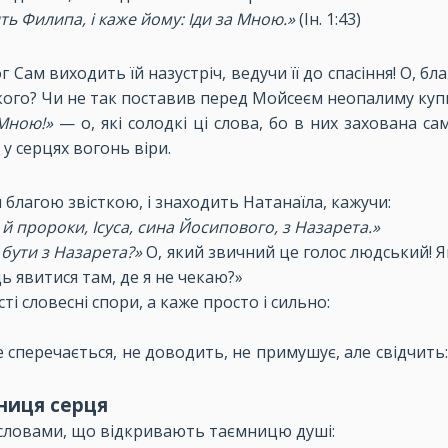
ить Филипа, і каже йому: Іди за Мною.»
(Ін. 1:43)
г Сам виходить їй назустріч, ведучи її до спасіння! О, 
ького? Чи не так поставив перед Мойсеєм неопалиму ку
 Мною!»
— о, які солодкі ці слова, бо в них захована са
у серцях вогонь віри.
благою звісткою, і знаходить Натанаїла, кажучи:
й пророки, Ісуса, сина Йосипового, з Назарета.»
бути з Назарета?»
О, який звичний це голос людський! Я
ь явитися там, де я не чекаю?»
і словесні спори, а каже просто і сильно:
 сперечається, не доводить, не примушує, але свідчить:
ниця серця
о словами, що відкривають таємницю душі: