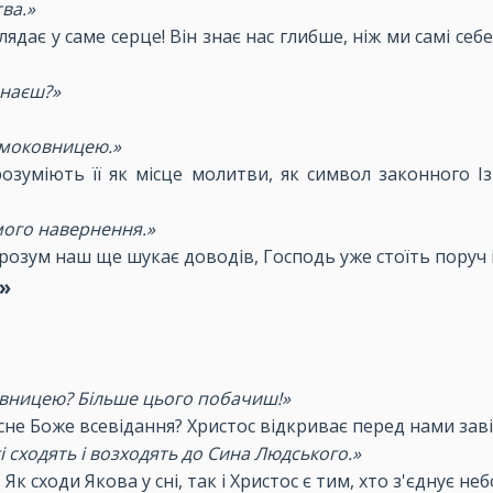
ва.»
ядає у саме серце! Він знає нас глибше, ніж ми самі себ
знаєш?»
смоковницею.»
озуміють її як місце молитви, як символ законного Із
омого навернення.»
розум наш ще шукає доводів, Господь уже стоїть поруч і
»
оковницею? Більше цього побачиш!»
не Боже всевідання? Христос відкриває перед нами заві
і сходять і возходять до Сина Людського.»
 Як сходи Якова у сні, так і Христос є тим, хто з'єднує н