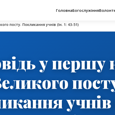
Головна
Богослужіння
Волонт
го посту. Покликання учнів (Ін. 1: 43-51)
відь у першу 
еликого пост
кання учнів (