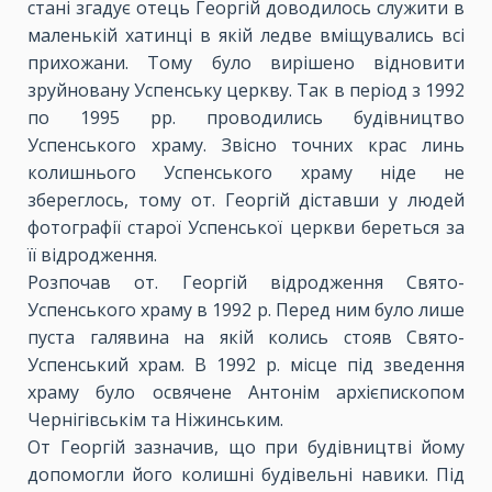
стані згадує отець Георгій доводилось служити в
маленькій хатинці в якій ледве вміщувались всі
прихожани. Тому було вирішено відновити
зруйновану Успенську церкву. Так в період з 1992
по 1995 рр. проводились будівництво
Успенського храму. Звісно точних крас линь
колишнього Успенського храму ніде не
збереглось, тому от. Георгій діставши у людей
фотографії старої Успенської церкви береться за
її відродження.
Розпочав от. Георгій відродження Свято-
Успенського храму в 1992 р. Перед ним було лише
пуста галявина на якій колись стояв Свято-
Успенський храм. В 1992 р. місце під зведення
храму було освячене Антонім архієпископом
Чернігівськім та Ніжинським.
От Георгій зазначив, що при будівництві йому
допомогли його колишні будівельні навики. Під