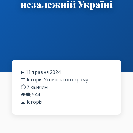
незалежній Україні
📅11 травня 2024
📖 Історія Успенського храму
⏱️ 7 хвилин
👁️‍🗨️
544
🙏 Історія