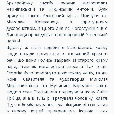
Архієрейську службу очолив митрополит
Чернігівський та Ніжинський Антоній, були
присутні також благосний міста Прилуки от.
Миколай Котеленець з прилуцьким
духовенством. З цього дня всі богослужіння в с.
Линовиця проходять в нововідкритій Успенській
церкві.
Відразу ж після відкриття Успенського храму
люди почали повертати в оновлений храм ті
речі, що вони колись забрали зі старого храму
перед тим як його хотіли зносити. Так отцю
Георгію було повернуто позолочену чашу, та дві
ікони Святителя та чудотворця Миколая
Мирлікійського, та Мучиниці Варвари. Також
люди з села Стасівщина подарували ікону Світа
Трійця, яка в 1942 р. врятувала чоловіку життя.
Під час бомбардування села німцями він сховався
в своєму погребі прикрившись іконою і так