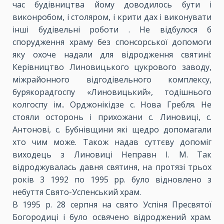
час будівництва йому доводилось бути і
виконробом, і столяром, і крити дах і виконувати
інші будівельні роботи . Не відбулося б
спорудження храму без спонсорської допомоги
яку охоче надали для відродження святині:
Керівництво Линовицького цукрового заводу,
міжрайонного відгодівельного комплексу,
бурякорадгоспу «Линовицький», тодішнього
колгоспу ім.. Орджонікідзе с. Нова Гребля. Не
стояли осторонь і прихожани с. Линовиці, с.
Антонові, с. Бубнівщини які щедро допомагали
хто чим може. Також надав суттєву допоміг
виходець з Линовиці Неправн І. М. Так
відроджувалась давня святиня, на протязі трьох
років 3 1992 по 1995 рр. було відновлено з
небуття Свято-Успенський храм.
В 1995 р. 28 серпня на свято Успіня Пресвятої
Богородиці і було освячено відроджений храм.