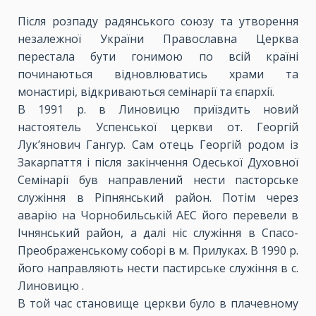
Після розпаду радянського союзу та утворення
незалежної України Православна Церква
перестала бути гонимою по всій країні
починаються відновлюватись храми та
монастирі, відкриваються семінарії та єпархії.
В 1991 р. в Линовицю приїздить новий
настоятель Успенської церкви от. Георгій
Лук’янович Гангур. Сам отець Георгій родом із
Закарпаття і після закінчення Одеської Духовної
Семінарії був направлений нести пасторське
служіння в Ріпнянський район. Потім через
аварію на Чорнобильській АЕС його перевели в
Ічнянський район, а далі ніс служіння в Спасо-
Преображенському соборі в м. Прилуках. В 1990 р.
його направляють нести пастирське служіння в с.
Линовицю .
В той час становище церкви було в плачевному