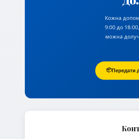
Кожна допом
9:00 до 18:0
можна долуч
📦
Передати 
Конт