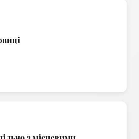
овиці
пільно з місцевими