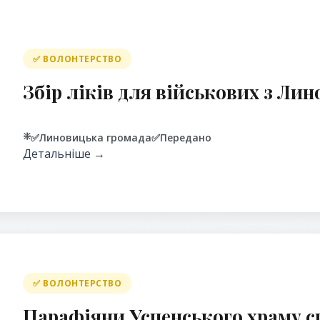
✅ ВОЛОНТЕРСТВО
Збір ліків для військових з Лин
❇️
✅
Линовицька громада
✅
Передано
Детальніше →
✅ ВОЛОНТЕРСТВО
Парафіяни Успенського храму с