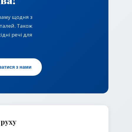
раму щодня з
еталей. Також
дні речі для
затися з нами
 руху