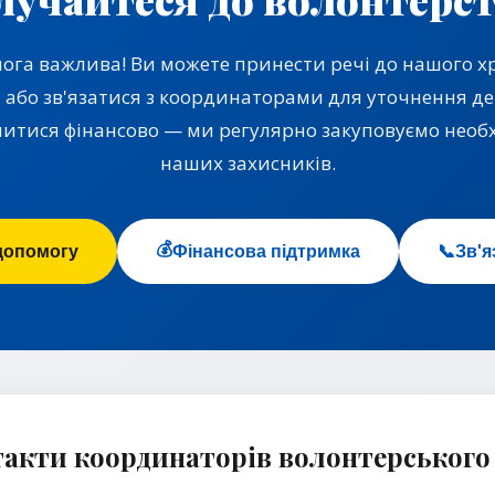
ога важлива! Ви можете принести речі до нашого х
0, або зв'язатися з координаторами для уточнення д
итися фінансово — ми регулярно закуповуємо необхі
наших захисників.
💰
допомогу
Фінансова підтримка
📞
Зв'я
акти координаторів волонтерського