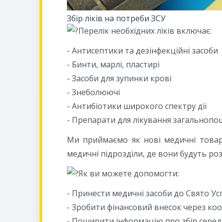
Збір ліків на потреби ЗСУ
Перелік необхідних ліків включає:
- Антисептики та дезінфекційні засоби
- Бинти, марлі, пластирі
- Засоби для зупинки крові
- Знеболюючі
- Антибіотики широкого спектру дії
- Препарати для лікування загальноп
Ми приймаємо як нові медичні товари,
медичні підрозділи, де вони будуть ро
Як ви можете допомогти:
- Принести медичні засоби до Свято У
- Зробити фінансовий внесок через ко
- Поширити інформацію про збір серед