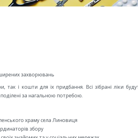
оширених захворювань
 так і кошти для їх придбання. Всі зібрані ліки буду
зподілені за нагальною потребою.
спенського храму села Линовиця
ординаторів збору
 своїх знайомих та у соціальних мережах