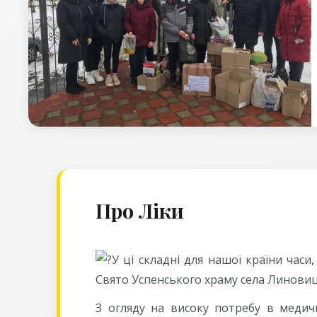
Про Ліки
У ці складні для нашої країни час
Свято Успенського храму села Линовиця
З огляду на високу потребу в медич