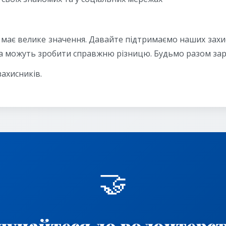
 має велике значення. Давайте підтримаємо наших захи
мка можуть зробити справжню різницю. Будьмо разом зар
захисників.
🤝
лучайтеся до волонтерст