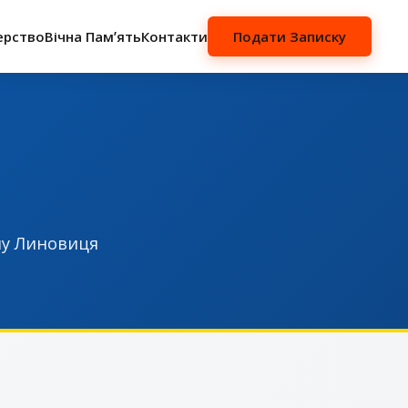
ерство
Вічна Памʼять
Контакти
Подати Записку
му Линовиця