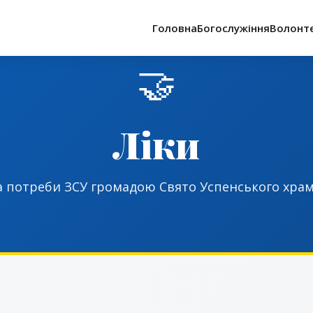
Головна
Богослужіння
Волонт
🤝
Ліки
 на потреби ЗСУ громадою Свято Успенського хра