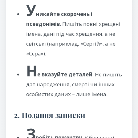
У
никайте скорочень і
псевдонімів
. Пишіть повні хрещені
імена, дані під час хрещення, а не
світські (наприклад, «Сергій», а не
«Сєра»).
Н
е вказуйте деталей
. Не пишіть
дат народження, смерті чи інших
особистих даних – лише імена.
2. Подання записки
З
робіть пожертву
. У більшості