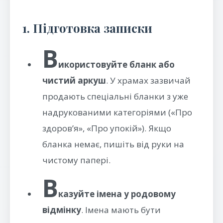
1. Підготовка записки
В
икористовуйте бланк або
чистий аркуш
. У храмах зазвичай
продають спеціальні бланки з уже
надрукованими категоріями («Про
здоров’я», «Про упокій»). Якщо
бланка немає, пишіть від руки на
чистому папері.
В
казуйте імена у родовому
відмінку
. Імена мають бути