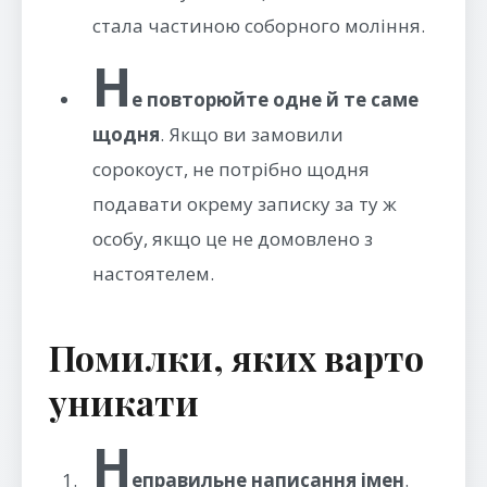
стала частиною соборного моління.
Н
е повторюйте одне й те саме
щодня
. Якщо ви замовили
сорокоуст, не потрібно щодня
подавати окрему записку за ту ж
особу, якщо це не домовлено з
настоятелем.
Помилки, яких варто
уникати
Н
еправильне написання імен
.