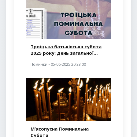
Троїцька батьківська субота
2025 року: день загальної
молитви за спочилих
Поминки • 05-06-2025 20:33:00
М’ясопусна Поминальна
Субота