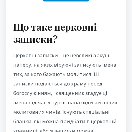
Що таке церковні
записки?
Церковні записки – це невеликі аркуші
паперу, на яких віруючі записують імена
тих, за кого бажають молитися. Ці
записки подаються до храму перед
богослужінням, і священник згадує ці
імена під час літургії, панахиди чи інших
молитовних чинів. Існують спеціальні
бланки, які можна придбати в церковній
крамниці, або ж записки можна