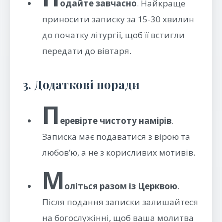
одайте завчасно
. Найкраще
приносити записку за 15-30 хвилин
до початку літургії, щоб її встигли
передати до вівтаря.
3. Додаткові поради
П
еревірте чистоту намірів
.
Записка має подаватися з вірою та
любов’ю, а не з корисливих мотивів.
М
оліться разом із Церквою
.
Після подання записки залишайтеся
на богослужінні, щоб ваша молитва