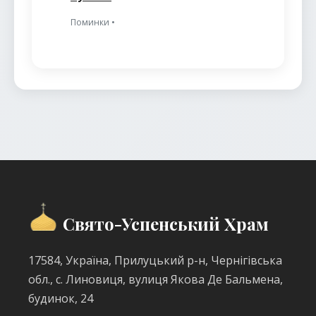
Поминки •
Свято-Успенський Храм
17584, Україна, Прилуцький р-н, Чернігівська
обл., с. Линовиця, вулиця Якова Де Бальмена,
будинок, 24