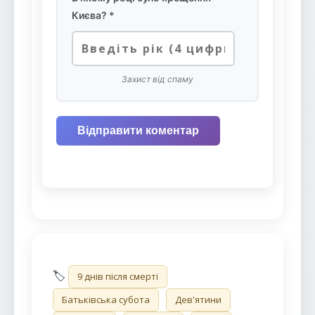
Києва? *
Захист від спаму
Відправити коментар
🏷️
9 днів після смерті
Батьківська субота
Дев'ятини