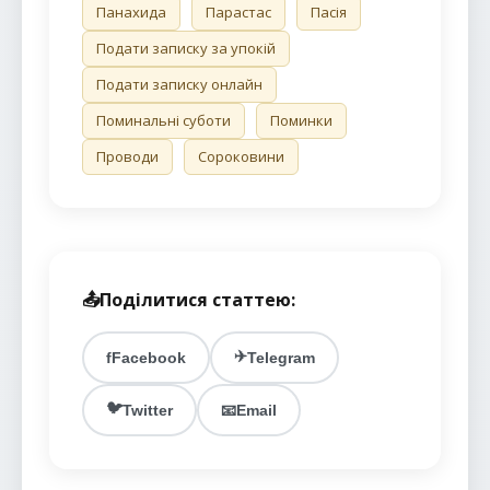
Панахида
Парастас
Пасія
Подати записку за упокій
Подати записку онлайн
Поминальні суботи
Поминки
Проводи
Сороковини
📤
Поділитися статтею:
✈️
f
Facebook
Telegram
🐦
Twitter
📧
Email