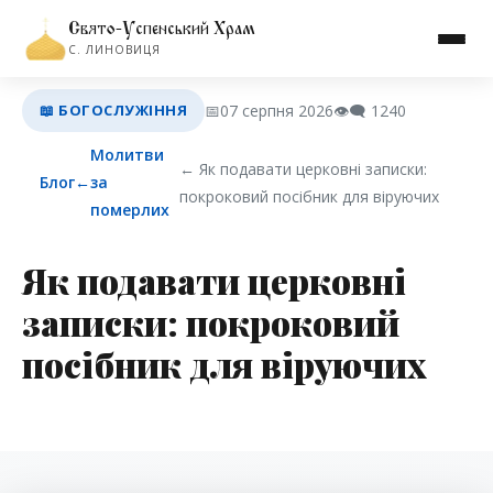
Свято-Успенський Храм
С. ЛИНОВИЦЯ
📖 БОГОСЛУЖІННЯ
📅
07 серпня 2026
👁️‍🗨️
1240
Молитви
← Як подавати церковні записки:
Блог
←
за
покроковий посібник для віруючих
померлих
Як подавати церковні
записки: покроковий
посібник для віруючих